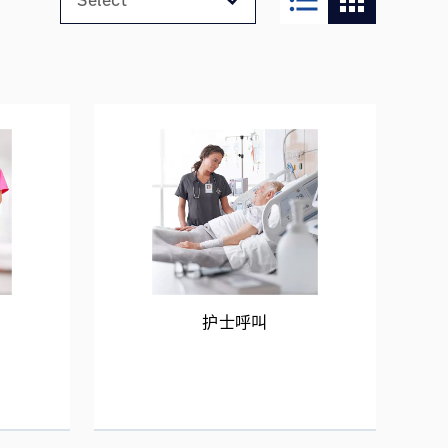
format_list_bulleted
apps
护士呼叫