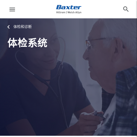
category-page
products
search
menu
体检和诊断
eyboard_arrow_right
解
注
决
销
体检系统
方
国
案
家/
language
地
eyboard_arrow_right
产
区
品
eyboard_arrow_right
服
务
English
launch
国
职业发展
launch
家/
language
联系我们
地
区
baxter.com
launch